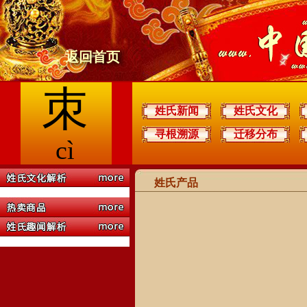
返回首页
朿
姓氏新闻
姓氏文化
寻根溯源
迁移分布
cì
姓氏产品