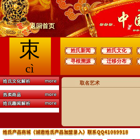
返回首页
朿
姓氏新闻
姓氏文化
寻根溯源
迁移分布
cì
取名艺术