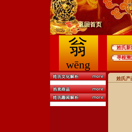
返回首页
翁
姓氏新
寻根溯
wēng
姓氏产