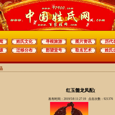
闻
姓氏文化
寻根旅游
图片资讯
历代
源
迁移分布
郡望堂号
取名艺术
姓氏
品
红玉髓龙凤配(
发布时间：2019/5/8 11:27:19 点击次数：921376