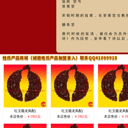
翁姓 堂号
资善堂
宋朝时期的翁甫，在资善堂当教
赐鱼堂
唐代时候的翁洮，被任命为员外
诗》作为回答，皇帝看了诗以后
红玉髓龙凤配(
红玉髓龙凤配(
红玉髓龙凤配
本店售价：
￥1902元
本店售价：
￥1902元
本店售价：
￥19