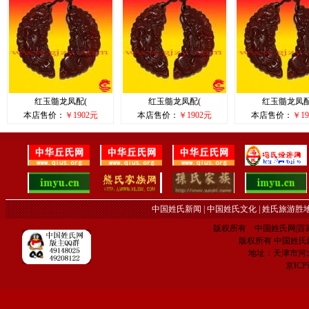
红玉髓龙凤配(
红玉髓龙凤配(
红玉髓龙凤配
本店售价：
￥1902元
本店售价：
￥1902元
本店售价：
￥19
中国姓氏新闻
|
中国姓氏文化
|
姓氏旅游胜
版权所有 中国姓氏网|百家姓网 C
版权所有 中国姓氏网 电子
地址：天津市河
京IC