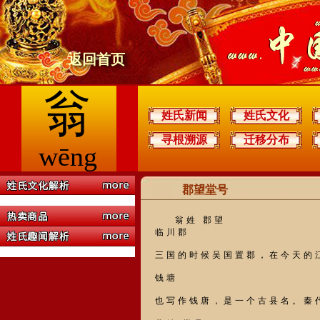
返回首页
翁
姓氏新闻
姓氏文化
寻根溯源
迁移分布
wēng
郡望堂号
翁姓 郡望
临川郡
三国的时候吴国置郡，在今天的
钱塘
也写作钱唐，是一个古县名。秦