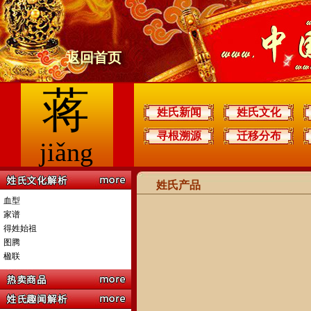
返回首页
蒋
姓氏新闻
姓氏文化
寻根溯源
迁移分布
jiǎng
姓氏产品
血型
家谱
得姓始祖
图腾
楹联