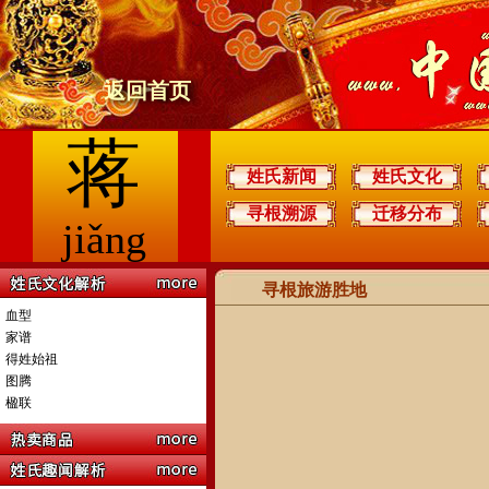
返回首页
蒋
姓氏新闻
姓氏文化
寻根溯源
迁移分布
jiǎng
寻根旅游胜地
血型
家谱
得姓始祖
图腾
楹联