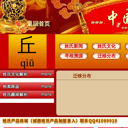
返回首页
丘
姓氏新闻
姓氏文化
寻根溯源
迁移分布
qiū
迁移分布