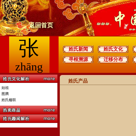
返回首页
张
姓氏新闻
姓氏文化
寻根溯源
迁移分布
zhāng
姓氏产品
始祖
图腾
姓氏楹联