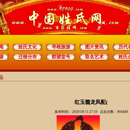
闻
姓氏文化
寻根旅游
图片资讯
历代
源
迁移分布
郡望堂号
取名艺术
姓氏
品
红玉髓龙凤配(
发布时间：2019/5/8 11:27:19 点击次数：904449