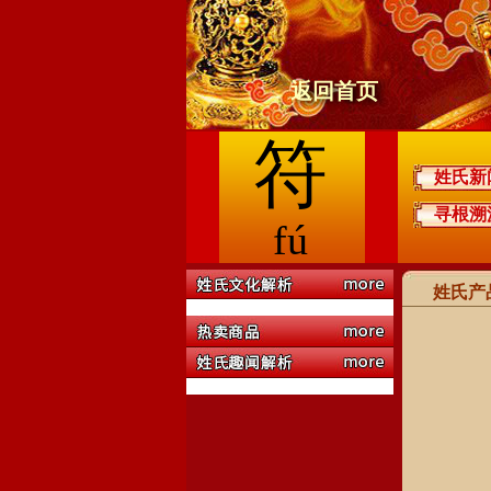
返回首页
符
姓氏新
寻根溯
fú
姓氏产