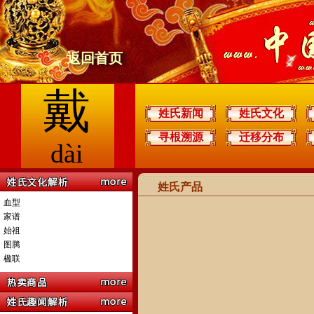
返回首页
戴
姓氏新闻
姓氏文化
寻根溯源
迁移分布
dài
姓氏产品
血型
家谱
始祖
图腾
楹联