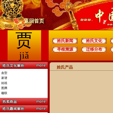
返回首页
贾
姓氏新闻
姓氏文化
寻根溯源
迁移分布
jiǎ
姓氏产品
血型
家谱
始祖
图腾
楹联