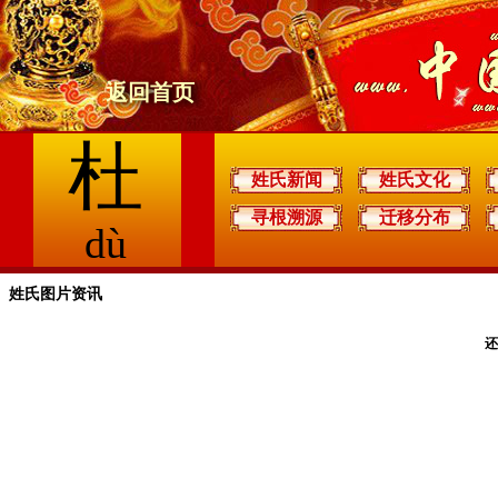
返回首页
杜
姓氏新闻
姓氏文化
寻根溯源
迁移分布
dù
姓氏图片资讯
还