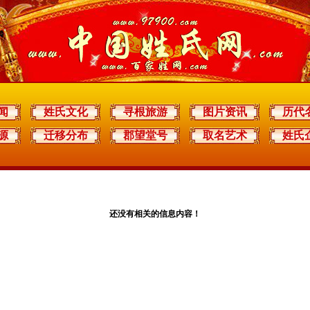
闻
姓氏文化
寻根旅游
图片资讯
历代
源
迁移分布
郡望堂号
取名艺术
姓氏
还没有相关的信息内容！