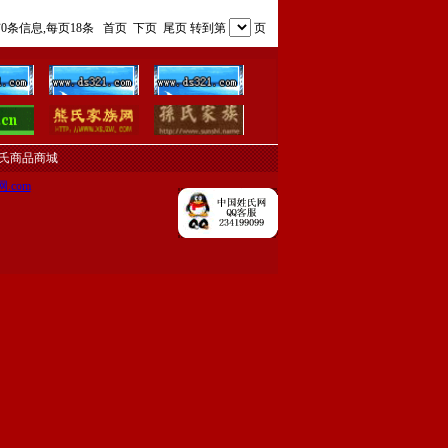
有0条信息,每页18条
首页
下页
尾页
转到第
页
氏商品商城
.com