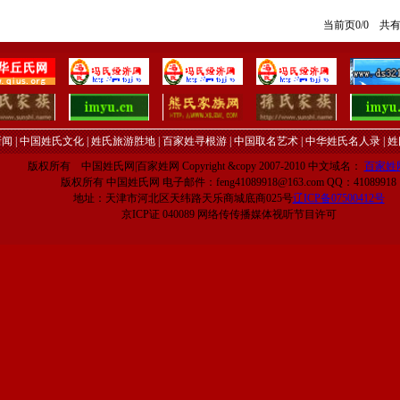
当前页0/0 共
新闻
|
中国姓氏文化
|
姓氏旅游胜地
|
百家姓寻根游
|
中国取名艺术
|
中华姓氏名人录
|
姓
版权所有 中国姓氏网|百家姓网 Copyright &copy 2007-2010 中文域名：
百家姓网
版权所有 中国姓氏网 电子邮件：feng41089918@163.com QQ：41089918
地址：天津市河北区天纬路天乐商城底商025号
辽ICP备07500412号
京ICP证 040089 网络传传播媒体视听节目许可