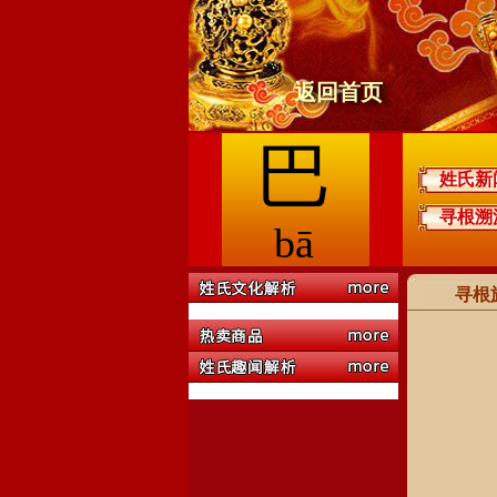
返回首页
巴
姓氏新
寻根溯
bā
寻根