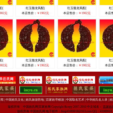
配(
红玉髓龙凤配(
红玉髓龙凤配(
红
902元
本店售价：
￥1902元
本店售价：
￥1902元
本店
配(
红玉髓龙凤配(
红玉髓龙凤配(
红
902元
本店售价：
￥1902元
本店售价：
￥1902元
本店
新闻
|
中国姓氏文化
|
姓氏旅游胜地
|
百家姓寻根游
|
中国取名艺术
|
中华姓氏名人录
|
姓
版权所有 中国姓氏网|百家姓网 Copyright &copy 2007-2010 中文域名：
百家姓网
版权所有 中国姓氏网 电子邮件：feng41089918@163.com QQ：41089918