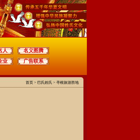
名人
名义图腾
企业
广告联系
首页
>
巴氏姓氏
> 寻根旅游胜地