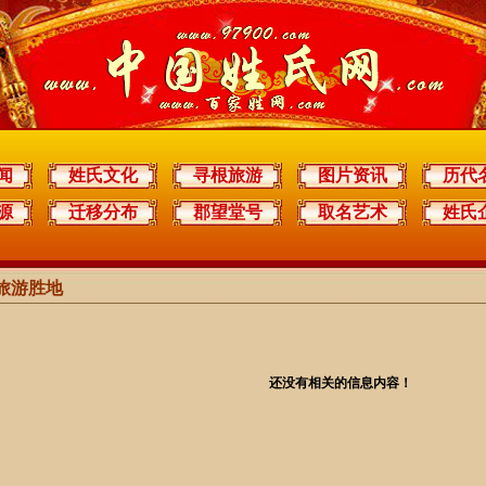
闻
姓氏文化
寻根旅游
图片资讯
历代
源
迁移分布
郡望堂号
取名艺术
姓氏
旅游胜地
还没有相关的信息内容！