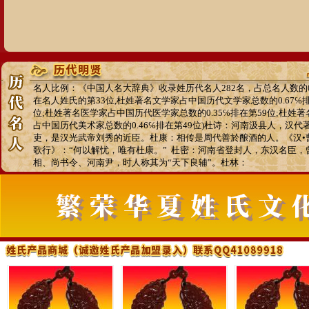
名人比例：《中国人名大辞典》收录姓历代名人282名，占总名人数的0.
在名人姓氏的第33位,杜姓著名文学家占中国历代文学家总数的0.67℅排
位;杜姓著名医学家占中国历代医学家总数的0.35℅排在第59位;杜姓
占中国历代美术家总数的0.46℅排在第49位)杜诗：河南汲县人，汉代
吏，是汉光武帝刘秀的近臣。杜康：相传是周代善於酿酒的人。《汉•
歌行》：“何以解忧，唯有杜康。” 杜密：河南省登封人，东汉名臣，
相、尚书令、河南尹，时人称其为“天下良辅”。杜林：