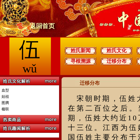
返回首页
伍
姓氏新闻
姓氏文化
寻根溯源
迁移分布
wǔ
迁移分布
血型
始祖
宋朝时期，伍姓大
图腾
在第二百位之后。
楹联
期，伍姓大约近10
十三位。江西为伍
国伍姓主要分布于