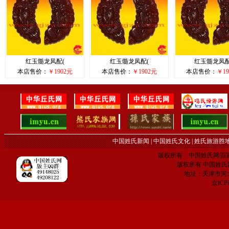
红玉髓龙凤配(
红玉髓龙凤配(
红玉髓龙凤配
本店售价：
￥1902元
本店售价：
￥1902元
本店售价：
￥19
中国姓氏新闻
|
中国姓氏文化
|
姓氏旅游胜
版权所有 中国姓氏网|百家姓网 C
版权所有 中国姓氏网 电子
地址：天津市河
京IC