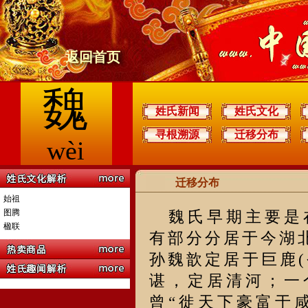
返回首页
魏
姓氏新闻
姓氏文化
寻根溯源
迁移分布
wèi
迁移分布
始祖
图腾
魏氏早期主要是
楹联
有部分分居于今湖
孙魏歆定居于巨鹿
谌，定居清河；一
曾“徙天下豪富于