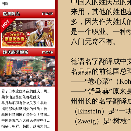
中国人的姓氏总的
图腾
来用，其他的姓也
多，因为作为姓氏
是一个职业、一种
八门无奇不有。
德语名字翻译成中
名鼎鼎的前德国总理
——“卷心菜”（K
——“舒马赫”原来是
看了日本这些奇葩的姓氏，网...
柴米油盐酱醋茶都是姓氏
州州长的名字翻译成
芈月与项羽有什么关系？芈姓...
揭秘那些默默消失的姓氏：曾...
（Einstein）是
战国时楚国国姓是什么？楚国...
（Zweig）是“
中国最古老八大姓氏是哪些？...
揭秘：朝鲜、韩国、越南为何...