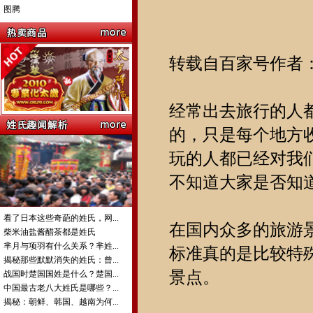
图腾
转载自百家号作者
经常出去旅行的人
的，只是每个地方
玩的人都已经对我
不知道大家是否知
看了日本这些奇葩的姓氏，网...
在国内众多的旅游
柴米油盐酱醋茶都是姓氏
芈月与项羽有什么关系？芈姓...
标准真的是比较特
揭秘那些默默消失的姓氏：曾...
景点。
战国时楚国国姓是什么？楚国...
中国最古老八大姓氏是哪些？...
揭秘：朝鲜、韩国、越南为何...