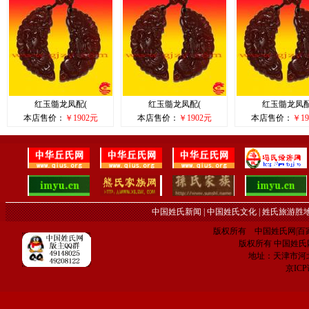
红玉髓龙凤配(
红玉髓龙凤配(
红玉髓龙凤配
本店售价：
￥1902元
本店售价：
￥1902元
本店售价：
￥19
中国姓氏新闻
|
中国姓氏文化
|
姓氏旅游胜
版权所有 中国姓氏网|百家姓网 C
版权所有 中国姓氏网 电子
地址：天津市河
京IC