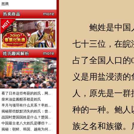
图腾
鲍姓是中国人
七十三位，在皖
占了全国人口的0
义是用盐浸渍的
人，原先是一群
看了日本这些奇葩的姓氏，网...
柴米油盐酱醋茶都是姓氏
芈月与项羽有什么关系？芈姓...
种的一种。鲍人
揭秘那些默默消失的姓氏：曾...
战国时楚国国姓是什么？楚国...
中国最古老八大姓氏是哪些？...
族之名和族徽。
揭秘：朝鲜、韩国、越南为何...