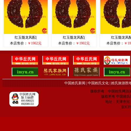
红玉髓龙凤配(
红玉髓龙凤配(
红玉髓龙凤配
本店售价：
￥1902元
本店售价：
￥1902元
本店售价：
￥19
中国姓氏新闻
|
中国姓氏文化
|
姓氏旅游胜
版权所有 中国姓氏网|百家姓网 C
版权所有 中国姓氏网 电子
地址：天津市河
京IC