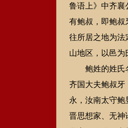
鲁语上》中齐襄
有鲍叔，即鲍叔
往所居之地为法
山地区，以邑为
鲍姓的姓氏名
齐国大夫鲍叔牙
永，汝南太守鲍
晋思想家、无神