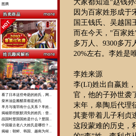
大家都知道"赵钱
图腾
因为百家姓形成于
国王钱氏、吴越国
而在今天，"百家姓
多万人、9300多
20%左右。李姓
李姓来源
李(Lǐ)姓出自嬴
官，他的子孙世袭了
看了日本这些奇葩的姓氏，网...
柴米油盐酱醋茶都是姓氏
末年，皋陶后代理
芈月与项羽有什么关系？芈姓...
揭秘那些默默消失的姓氏：曾...
其妻带着儿子利贞
战国时楚国国姓是什么？楚国...
这段蒙难的历史，利
中国最古老八大姓氏是哪些？...
揭秘：朝鲜、韩国、越南为何...