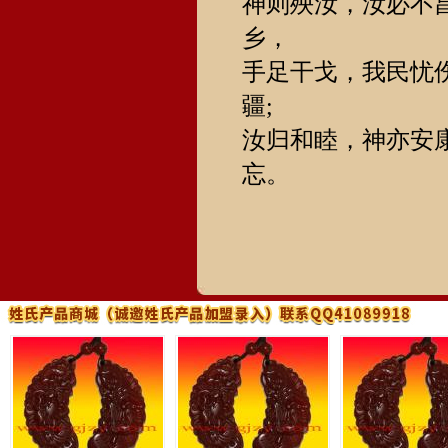
神则殃汝，汝必不
乡，
手足干戈，我民忧
疆;
汝归和睦，神亦安
忘。