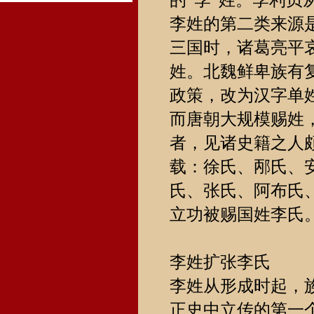
的“李”姓。李利贞
李姓的第二类来源
三国时，诸葛亮平
姓。北魏鲜卑族有
政策，改为汉字单
而唐朝大规模赐姓
者，见诸史籍之人
载：徐氏、邴氏、
氏、张氏、阿布氏
立功被赐国姓李氏
李姓扩张李氏
李姓从形成时起，
正史中立传的第一