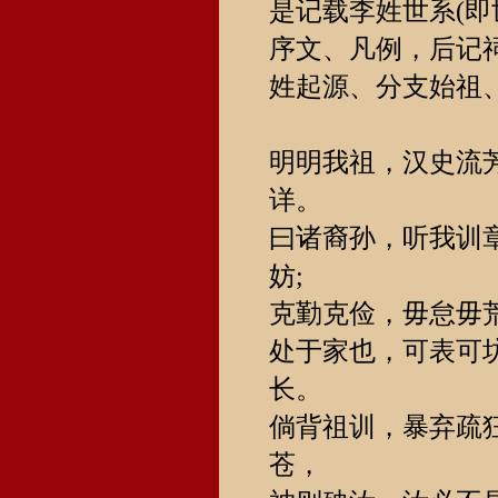
是记载李姓世系(
序文、凡例，后记
姓起源、分支始祖
明明我祖，汉史流
详。
曰诸裔孙，听我训
妨;
克勤克俭，毋怠毋荒
处于家也，可表可坊
长。
倘背祖训，暴弃疏
苍，