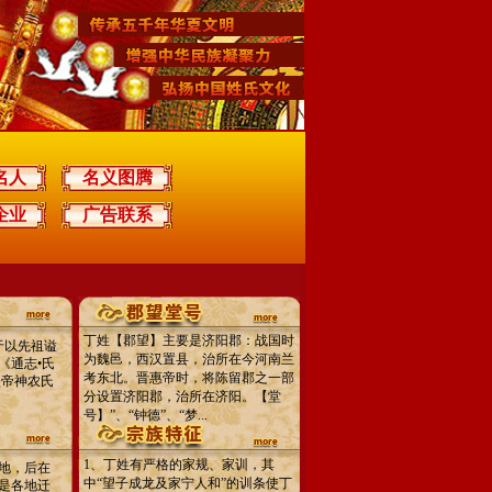
名人
名义图腾
企业
广告联系
丁姓【郡望】主要是济阳郡：战国时
于以先祖谥
为魏邑，西汉置县，治所在今河南兰
《通志•氏
考东北。晋惠帝时，将陈留郡之一部
炎帝神农氏
分设置济阳郡，治所在济阳。【堂
号】”、“钟德”、“梦...
1、丁姓有严格的家规、家训，其
地，后在
中“望子成龙及家宁人和”的训条使丁
是各地迁