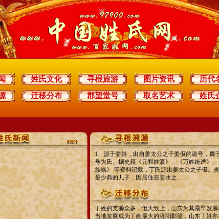
闻
姓氏文化
寻根旅游
图片资讯
历代
源
迁移分布
郡望堂号
取名艺术
姓氏
1、源于姜姓，出自姜太公之子姜伋的谥号，属
号为氏。据史籍《元和姓纂》、《万姓统谱》、
族略》 等资料记载，丁氏源出姜太公之子伋。
是少典的儿子，因居住在姜水之...
丁姓的支源众多，但大致上，山东为其最早发源
当地发展成为丁姓最大的济阳郡望，山东丁姓亦