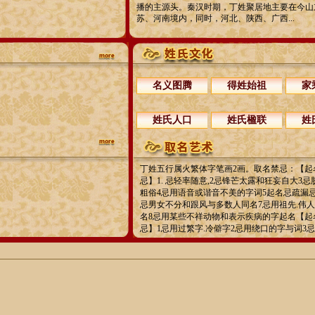
播的主源头。秦汉时期，丁姓聚居地主要在今山
苏、河南境内，同时，河北、陕西、广西...
名义图腾
得姓始祖
家
姓氏人口
姓氏楹联
姓
丁姓五行属火繁体字笔画2画。取名禁忌：【起
忌】1. 忌轻率随意,2忌锋芒太露和狂妄自大3
粗俗4忌用语音或谐音不美的字词5起名忌疏漏
忌男女不分和跟风与多数人同名7忌用祖先.伟
名8忌用某些不祥动物和表示疾病的字起名【起
忌】1忌用过繁字.冷僻字2忌用绕口的字与词3忌用