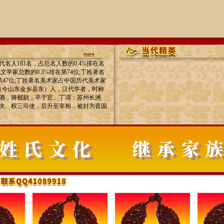
名人181名，占总名人数的0.4℅排在名
学家总数的0.3℅排在第74位;丁姓著名
第47位;丁姓著名美术家占中国历代美术家
东缗（今山东金乡县东）人，汉代学者，时称
酒，骑都尉，卒于官。丁谓：苏州长洲
夫、权三司使，后升至宰相，被封为晋国