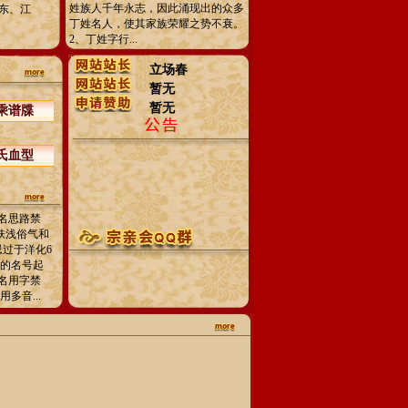
姓族人千年永志，因此涌现出的众多
东、江
丁姓名人，使其家族荣耀之势不衰。
2、丁姓字行...
立场春
暂无
暂无
乘谱牒
氏血型
名思路禁
忌肤浅俗气和
忌过于洋化6
人的名号起
名用字禁
多音...