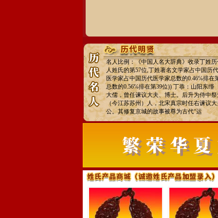
名人比例：《中国人名大辞典》收录丁姓历代
人姓氏的第57位,丁姓著名文学家占中国历代文
医学家占中国历代医学家总数的0.46℅排在
总数的0.56℅排在第39位)) 丁恭：山阳
大儒，曾任谏议大夫、博士。后升为侍中祭
（今江苏苏州）人，北宋真宗时任右谏议大
公。其修复京城的故事被尊为古代“运