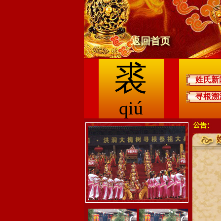
返回首页
裘
姓氏新
寻根溯
qiú