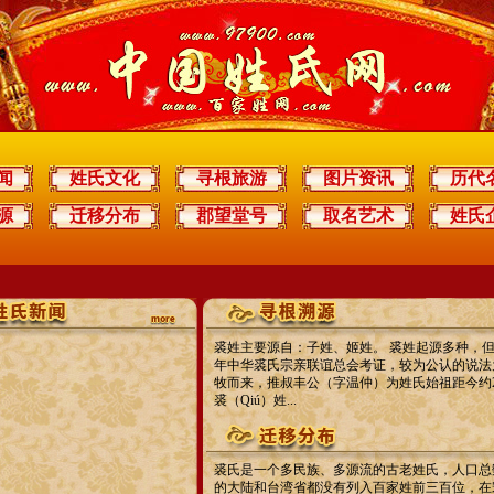
闻
姓氏文化
寻根旅游
图片资讯
历代
源
迁移分布
郡望堂号
取名艺术
姓氏
裘姓主要源自：子姓、姬姓。 裘姓起源多种，
年中华裘氏宗亲联谊总会考证，较为公认的说法
牧而来，推叔丰公（字温仲）为姓氏始祖距今约2
裘（Qiú）姓...
裘氏是一个多民族、多源流的古老姓氏，人口总
的大陆和台湾省都没有列入百家姓前三百位，在