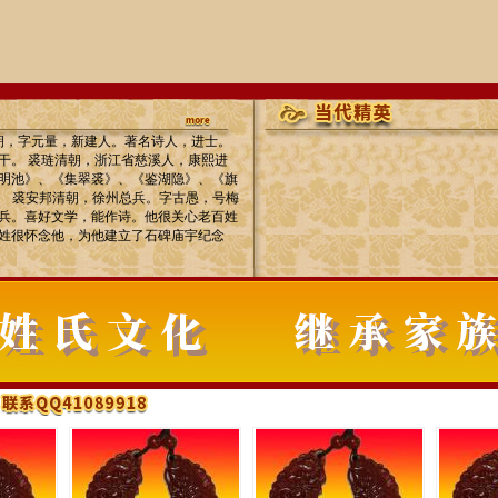
宋朝，字元量，新建人。著名诗人，进士。
干。 裘琏清朝，浙江省慈溪人，康熙进
明池》、《集翠裘》、《鉴湖隐》、《旗
。 裘安邦清朝，徐州总兵。字古愚，号梅
兵。喜好文学，能作诗。他很关心老百姓
姓很怀念他，为他建立了石碑庙宇纪念