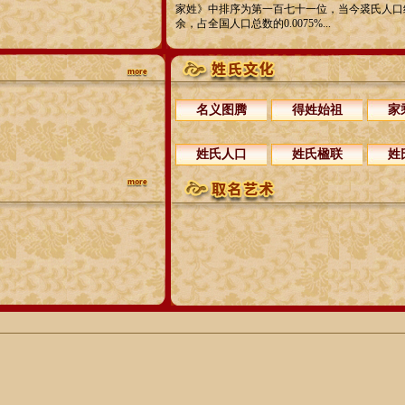
家姓》中排序为第一百七十一位，当今裘氏人口
余，占全国人口总数的0.0075%...
名义图腾
得姓始祖
家
姓氏人口
姓氏楹联
姓