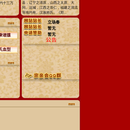
县，辽宁之清原，山西之太原、大
约十三万
同、运城，江西之崇仁，福建之清流
等地均有。汉族姓氏。《郑...
立场春
暂无
暂无
乘谱牒
氏血型