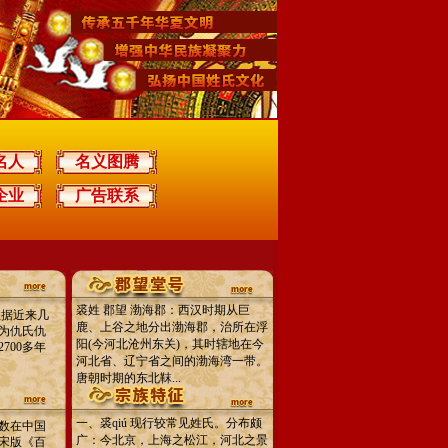
名人
名义图腾
企业
广告联系
裘姓 郡望 渤海郡：西汉时期从巨
但据近来几
鹿、上谷之地分出渤海郡，治所在浮
为仇氏仇
阳(今河北沧州东关)，其时辖地在今
700多年
河北省、辽宁省之间的渤海湾一带。
唐朝时期的东北靺...
一、裘qiú 现行较常见姓氏。分布颇
数在中国
广：今北京，上海之松江，河北之景
宋版《百