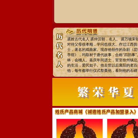
裘姓古代名人 裘仲汉朝，名人。 裘万顷
对待父母很孝顺，学问也很大。作过江西抚
士，著名的戏曲家。现存他创作的杂剧《昆
亭馆》，均取材于唐代故事，合称“四韵事”
林，会稽人。嘉庆年间进士，官至徐州镇总
的生活，爱民如子。他去世以后襄阳的老百
他，每年都举行仪式祭奠他，看到他的石碑