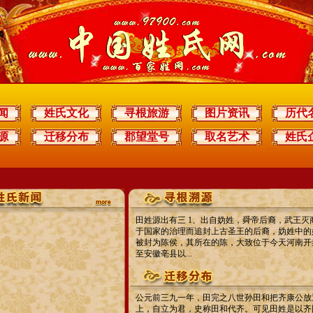
闻
姓氏文化
寻根旅游
图片资讯
历代
源
迁移分布
郡望堂号
取名艺术
姓氏
田姓源出有三 1、出自妫姓，舜帝后裔，武王灭
于国家的治理而追封上古圣王的后裔，妫姓中的
被封为陈侯，其所在的陈，大致位于今天河南开
至安徽亳县以...
公元前三九一年，田完之八世孙田和把齐康公放
上，自立为君，史称田和代齐。可见田姓是以齐