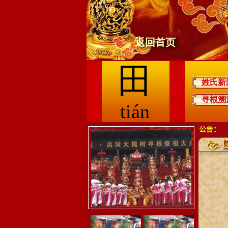
返回首页
田
姓氏新
寻根溯
tián