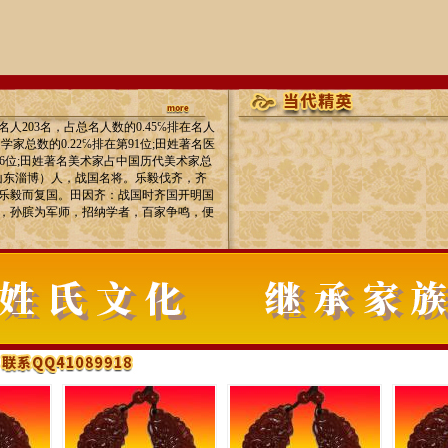
203名，占总名人数的0.45℅排在名人
家总数的0.22℅排在第91位;田姓著名医
76位;田姓著名美术家占中国历代美术家总
今属山东淄博）人，战国名将。乐毅伐齐，齐
乐毅而复国。田因齐：战国时齐国开明国
，孙膑为军师，招纳学者，百家争鸣，便