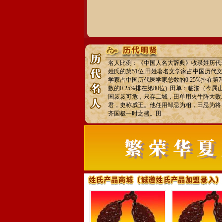
名人比例：《中国人名大辞典》收录姓历代名人
姓氏的第51位.田姓著名文学家占中国历代文学
学家占中国历代医学家总数的0.25℅排在第
数的0.25℅排在第80位) 田单：临淄（
国岌岌可危，只存二城，田单用火牛阵大败
君，史称威王。他任用邹忌为相，田忌为将
齐国极一时之盛。田