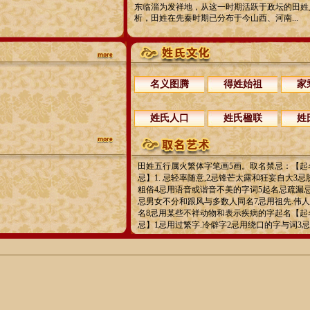
东临淄为发祥地，从这一时期活跃于政坛的田姓
析，田姓在先秦时期已分布于今山西、河南...
名义图腾
得姓始祖
家
姓氏人口
姓氏楹联
姓
田姓五行属火繁体字笔画5画。取名禁忌：【起
忌】1. 忌轻率随意,2忌锋芒太露和狂妄自大3
粗俗4忌用语音或谐音不美的字词5起名忌疏漏
忌男女不分和跟风与多数人同名7忌用祖先.伟
名8忌用某些不祥动物和表示疾病的字起名【起
忌】1忌用过繁字.冷僻字2忌用绕口的字与词3忌用