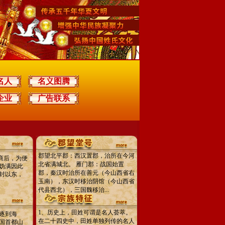
名人
名义图腾
企业
广告联系
郡望北平郡：西汉置郡，治所在今河
商后，为便
北省满城北。 雁门郡：战国始置
妫满因此
郡，秦汉时治所在善元（今山西省右
封以东，
玉南），东汉时移治阴馆（今山西省
代县西北），三国魏移治...
1、历史上，田姓可谓是名人荟萃。
逐到海
在二十四史中，田姓单独列传的名人
国首都山