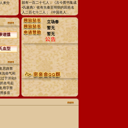
就有一百二十七人；《古今图书集成
人来分
•氏族典》收有先秦至明朝的田姓名
人二百七十二人；《中国名人...
立场春
暂无
暂无
乘谱牒
氏血型
名思路禁
忌肤浅俗气和
忌过于洋化6
人的名号起
名用字禁
多音...