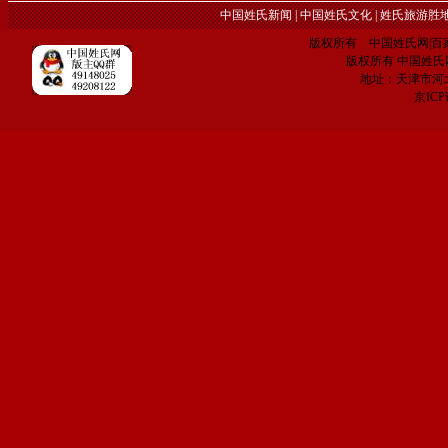
中国姓氏新闻
|
中国姓氏文化
|
姓氏旅游胜
版权所有 中国姓氏网|百家姓网 C
版权所有 中国姓氏网 电子
地址：天津市河
京IC