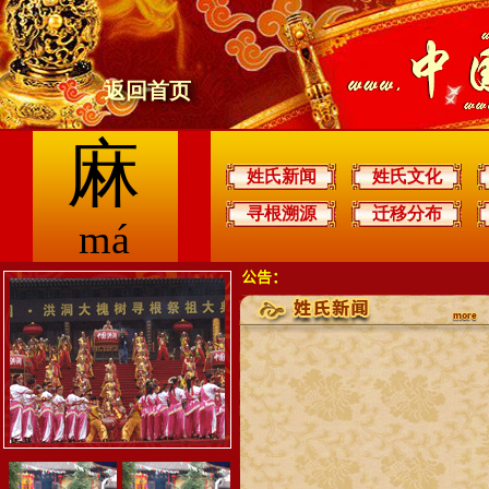
返回首页
麻
姓氏新闻
姓氏文化
寻根溯源
迁移分布
má