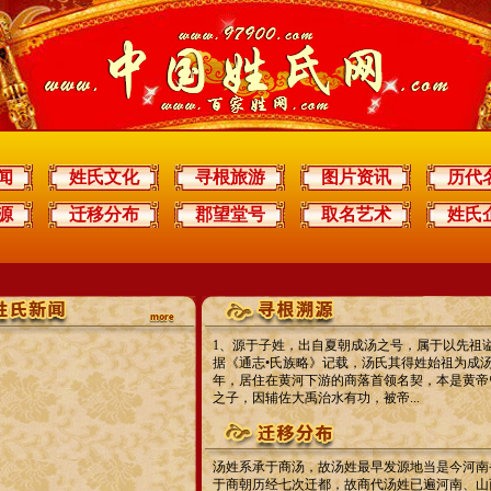
闻
姓氏文化
寻根旅游
图片资讯
历代
源
迁移分布
郡望堂号
取名艺术
姓氏
1、源于子姓，出自夏朝成汤之号，属于以先祖
据《通志•氏族略》记载，汤氏其得姓始祖为成
年，居住在黄河下游的商落首领名契，本是黄帝
之子，因辅佐大禹治水有功，被帝...
汤姓系承于商汤，故汤姓最早发源地当是今河南
于商朝历经七次迁都，故商代汤姓已遍河南、山