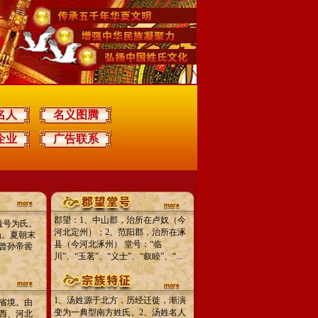
名人
名义图腾
企业
广告联系
郡望：1、中山郡，治所在卢奴（今
谥号为氏。
河北定州）；2、范阳郡，治所在涿
汤。夏朝末
县（今河北涿州） 堂号：“临
曾孙帝喾
川”、“玉茗”、“义士”、“叙睦”、“...
1、汤姓源于北方，历经迁徙，渐演
省境。由
变为一典型南方姓氏。2、汤姓名人
西、河北