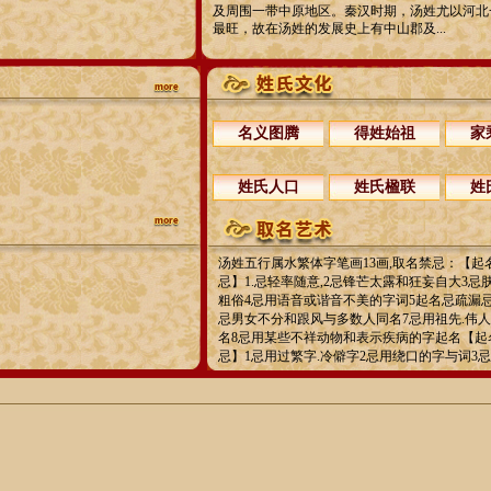
及周围一带中原地区。秦汉时期，汤姓尤以河北
最旺，故在汤姓的发展史上有中山郡及...
名义图腾
得姓始祖
家
姓氏人口
姓氏楹联
姓
汤姓五行属水繁体字笔画13画,取名禁忌：【起
忌】1.忌轻率随意,2忌锋芒太露和狂妄自大3忌
粗俗4忌用语音或谐音不美的字词5起名忌疏漏
忌男女不分和跟风与多数人同名7忌用祖先.伟
名8忌用某些不祥动物和表示疾病的字起名【起
忌】1忌用过繁字.冷僻字2忌用绕口的字与词3忌用