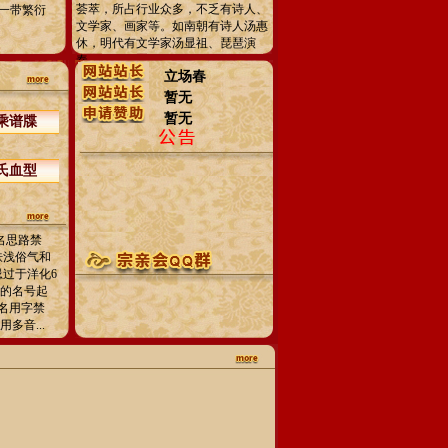
荟萃，所占行业众多，不乏有诗人、
一带繁衍
文学家、画家等。如南朝有诗人汤惠
休，明代有文学家汤显祖、琵琶演
奏...
立场春
暂无
暂无
乘谱牒
氏血型
名思路禁
肤浅俗气和
忌过于洋化6
人的名号起
名用字禁
多音...