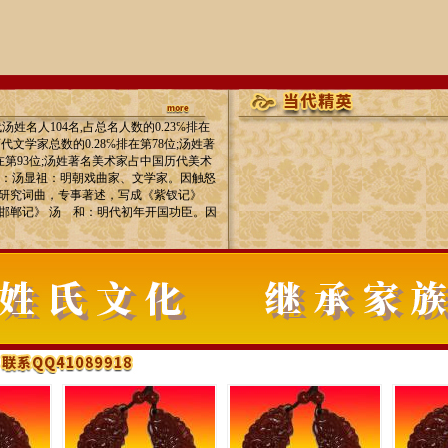
姓名人104名,占总名人数的0.23℅排在
文学家总数的0.28℅排在第78位;汤姓著
在第93位;汤姓著名美术家占中国历代美术
人物有：汤显祖：明朝戏曲家、文学家。因触怒
研究词曲，专事著述，写成《紫钗记》
邯郸记》 汤 和：明代初年开国功臣。因