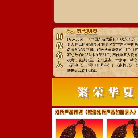
(名人比例：《中国人名大辞典》收入了历代汤
名人姓氏的第90位;汤姓著名文学家占中国历代
名医学家占中国历代医学家总数的0.17℅排
家总数的0.35℅排在第61位) 历代重要
权贵，被劾归里。之后居家二十余年，精心
《还魂记》（即《牡丹亭》）《南柯记》《
随朱元璋南征北战