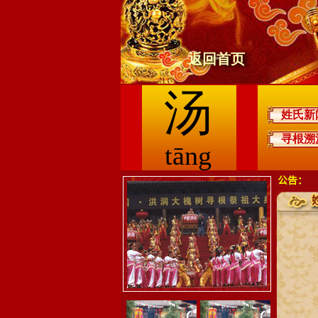
返回首页
汤
姓氏新
寻根溯
tāng