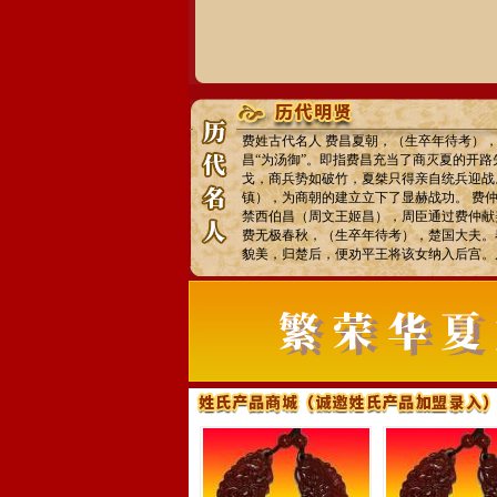
费姓古代名人 费昌夏朝，（生卒年待考）
昌“为汤御”。即指费昌充当了商灭夏的开
戈，商兵势如破竹，夏桀只得亲自统兵迎战
镇），为商朝的建立立下了显赫战功。 费
禁西伯昌（周文王姬昌），周臣通过费仲献
费无极春秋，（生卒年待考），楚国大夫。
貌美，归楚后，便劝平王将该女纳入后宫。