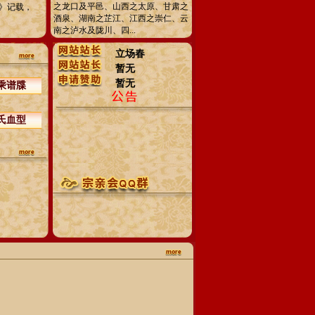
之龙口及平邑、山西之太原、甘肃之
》记载，
酒泉、湖南之芷江、江西之崇仁、云
南之泸水及陇川、四...
立场春
暂无
暂无
乘谱牒
氏血型