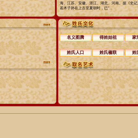
海、江苏、安徽、浙江、湖北、河南。据《史记
若木子孙在上古至夏朝时，已“...
名义图腾
得姓始祖
家
姓氏人口
姓氏楹联
姓