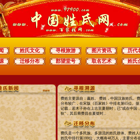
闻
姓氏文化
寻根旅游
图片资讯
历代
源
迁移分布
郡望堂号
取名艺术
姓氏
费姓主要源自：嬴姓。 费姓，中国汉族姓氏。
分布较广，在宋版《百家姓》中排名第65位。据
记载，若木子孙在上古至夏朝时，已“或在中国
狄”，其后裔费昌在夏桀时...
费氏是一个多民族、多源流的姓氏群体。费姓人
姓氏中排行第199位，大概有48万人，主要分布