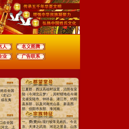
名人
名义图腾
企业
广告联系
江夏郡：西汉高祖时设置，治所在安
费姓在全国
陆（今湖北云梦），其时辖地在今湖
《史记》
北省安陆市、钟祥县、潜江市、钙阳
，或在夷
县东部，以及河南光山县、新县西
部、信阳市东部、淮河南...
一、费(費)fèi 现行较常见姓氏。今北
口在全国
京、天津之武清、河北之景县、山东
在河北、上