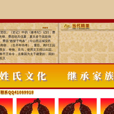
，贤臣。《史记》中的《秦本纪》记曰：费
路先锋。费昌统兵伐夏，夏兵多于战前倒
。费昌“败桀于鸣条”（今山西运城安邑
仲商朝，（生卒年待考），重臣。商纣王囚
美女、奇物、良马，使周文王得以出囚。
奉平王命令，去秦国为太子建娶妇，因妇
后又