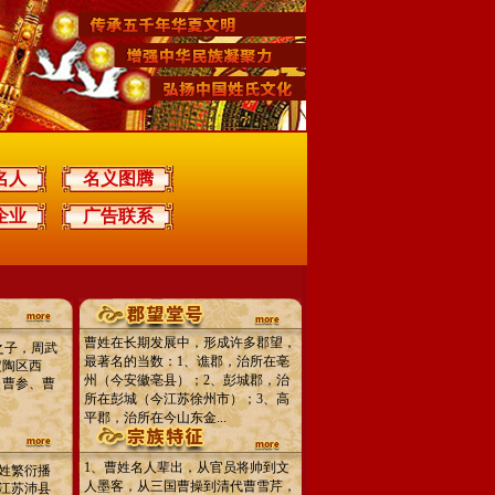
名人
名义图腾
企业
广告联系
曹姓在长期发展中，形成许多郡望，
之子，周武
最著名的当数：1、谯郡，治所在亳
定陶区西
州（今安徽亳县）；2、彭城郡，治
，曹参、曹
所在彭城（今江苏徐州市）；3、高
平郡，治所在今山东金...
1、曹姓名人辈出，从官员将帅到文
姓繁衍播
人墨客，从三国曹操到清代曹雪芹，
江苏沛县