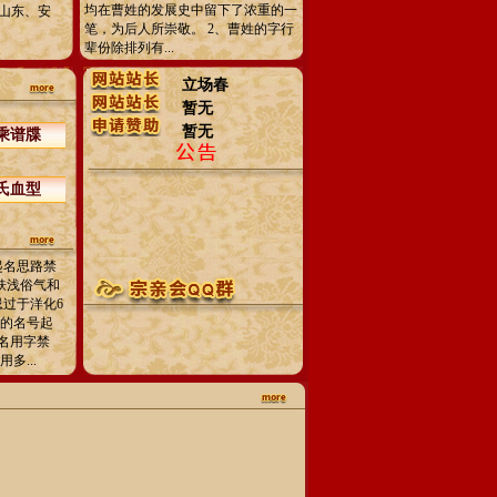
均在曹姓的发展史中留下了浓重的一
山东、安
笔，为后人所崇敬。 2、曹姓的字行
辈份除排列有...
立场春
暂无
暂无
乘谱牒
氏血型
起名思路禁
忌肤浅俗气和
忌过于洋化6
人的名号起
名用字禁
多...