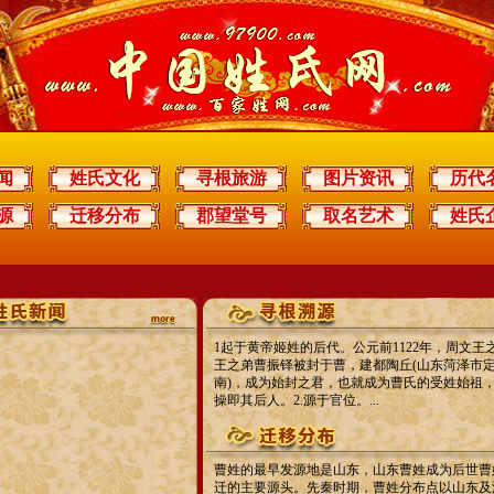
闻
姓氏文化
寻根旅游
图片资讯
历代
源
迁移分布
郡望堂号
取名艺术
姓氏
1起于黄帝姬姓的后代。公元前1122年，周文王
王之弟曹振铎被封于曹，建都陶丘(山东菏泽市
南)，成为始封之君，也就成为曹氏的受姓始祖
操即其后人。2.源于官位。...
曹姓的最早发源地是山东，山东曹姓成为后世曹
迁的主要源头。先秦时期，曹姓分布点以山东及