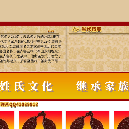
名人285名，占总名人数的0.63℅排在
文学家总数的0.86℅排在第22位;曹姓著
在第30位;曹姓著名美术家占中国历代美术
时期鲁国名将，在齐鲁会柯（今山东阳谷东）
在齐鲁长勺之战中，他出谋划策，智取了
随刘邦起义，后官至丞相，被封为平阳