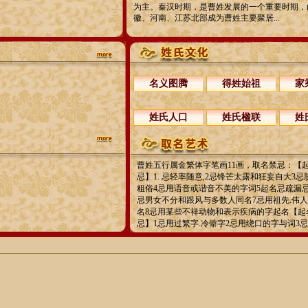
为主。秦汉时期，是曹姓发展的一个重要时期，
徽、河南、江苏北部成为曹姓主要聚居...
名义图腾
得姓始祖
家
姓氏人口
姓氏楹联
姓
曹姓五行属金繁体字笔画11画，取名禁忌：【
忌】1. 忌轻率随意,2忌锋芒太露和狂妄自大3
粗俗4忌用语音或谐音不美的字词5起名忌疏漏
忌男女不分和跟风与多数人同名7忌用祖先.伟
名8忌用某些不祥动物和表示疾病的字起名【起
忌】1忌用过繁字.冷僻字2忌用绕口的字与词3忌用