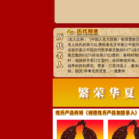
(名人比例：《中国人名大辞典》收录曹姓历代
名人姓氏的第31位,曹姓著名文学家占中国历代
名医学家占中国历代医学家总数的0.67℅排
家总数的0.82℅排在第27位)曹刿：春秋
时，他挟持齐君订立盟约，收回鲁国失地。
战争的胜利果实。曹参：江苏沛县人，秦末
侯。因其“举事无所变更，一遵萧何