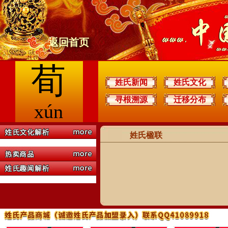
返回首页
荀
姓氏新闻
姓氏文化
寻根溯源
迁移分布
xún
姓氏楹联