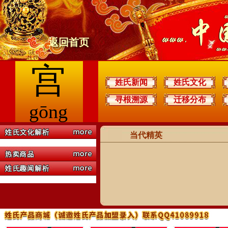
返回首页
宫
姓氏新闻
姓氏文化
寻根溯源
迁移分布
gōng
当代精英